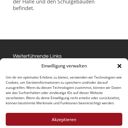
der Halle und den Schulgebäuden
befindet.
Weiterführende Links
Datenschutz
Impressum
Kontakt
Einwilligung verwalten
Kontakt
Um dir ein optimales Erlebnis zu bieten, verwenden wir Technologien wie
TUS Westfalia Sölde 1885/1911 e.V.
Cookies, um Geräteinformationen zu speichern und/oder darauf
zuzugreifen. Wenn du diesen Technologien zustimmst, können wir Daten
Vorsitzender : Martin Habig
wie das Surfverhalten oder eindeutige IDs auf dieser Website
verarbeiten. Wenn du deine Einwilligung nicht erteilst oder zurückziehst,
Lichtendorfer Straße 44
können bestimmte Merkmale und Funktionen beeinträchtigt werden.
44289 Dortmund
Akzeptieren
Tel. 0231/4277937