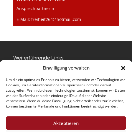
Ansprechpartnerin
E-Mail:
freiheit264@hotmail.com
Weiterführende Links
Datenschutz
Impressum
Kontakt
Einwilligung verwalten
Kontakt
Um dir ein optimales Erlebnis zu bieten, verwenden wir Technologien wie
TUS Westfalia Sölde 1885/1911 e.V.
Cookies, um Geräteinformationen zu speichern und/oder darauf
zuzugreifen. Wenn du diesen Technologien zustimmst, können wir Daten
Vorsitzender : Martin Habig
wie das Surfverhalten oder eindeutige IDs auf dieser Website
verarbeiten. Wenn du deine Einwilligung nicht erteilst oder zurückziehst,
Lichtendorfer Straße 44
können bestimmte Merkmale und Funktionen beeinträchtigt werden.
44289 Dortmund
Akzeptieren
Tel. 0231/4277937