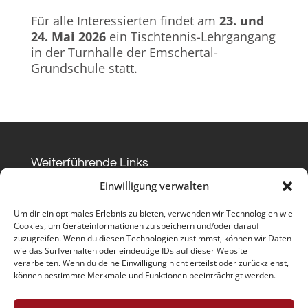
Für alle Interessierten findet am
23. und
24. Mai 2026
ein Tischtennis-Lehrgangang
in der Turnhalle der Emschertal-
Grundschule statt.
Weiterführende Links
Datenschutz
Impressum
Kontakt
Einwilligung verwalten
Kontakt
Um dir ein optimales Erlebnis zu bieten, verwenden wir Technologien wie
TUS Westfalia Sölde 1885/1911 e.V.
Cookies, um Geräteinformationen zu speichern und/oder darauf
zuzugreifen. Wenn du diesen Technologien zustimmst, können wir Daten
Vorsitzender : Martin Habig
wie das Surfverhalten oder eindeutige IDs auf dieser Website
verarbeiten. Wenn du deine Einwilligung nicht erteilst oder zurückziehst,
Lichtendorfer Straße 44
können bestimmte Merkmale und Funktionen beeinträchtigt werden.
44289 Dortmund